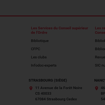
Les Services du Conseil supérieur
Les r
de l'Ordre
Conse
Bibliotique
Bibli
CFPC
Biblio
Les clubs
Revue
Infodoc-experts
SIC n
STRASBOURG (SIÈGE)
NANC
11 Avenue de la Forêt Noire
46
CS 40033
BP
67084 Strasbourg Cedex
54