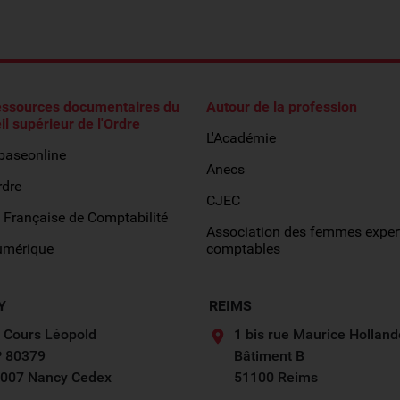
essources documentaires du
Autour de la profession
il supérieur de l'Ordre
L'Académie
obaseonline
Anecs
rdre
CJEC
 Française de Comptabilité
Association des femmes exper
umérique
comptables
Y
REIMS
 Cours Léopold
1 bis rue Maurice Holland
 80379
Bâtiment B
007 Nancy Cedex
51100 Reims