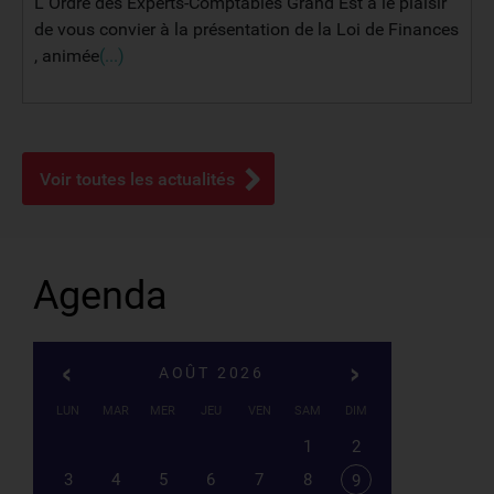
L' Ordre des Experts-Comptables Grand Est a le plaisir
de vous convier à la présentation de la Loi de Finances
, animée
(...)
Voir toutes les actualités
Agenda
AOÛT 2026
LUN
MAR
MER
JEU
VEN
SAM
DIM
1
2
3
4
5
6
7
8
9