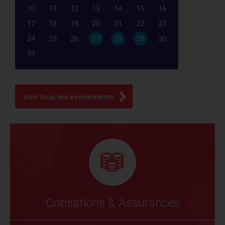
10
11
12
13
14
15
16
17
18
19
20
21
22
23
24
25
26
27
28
29
30
31
Voir tous les évènements
Cotisations & Assurances