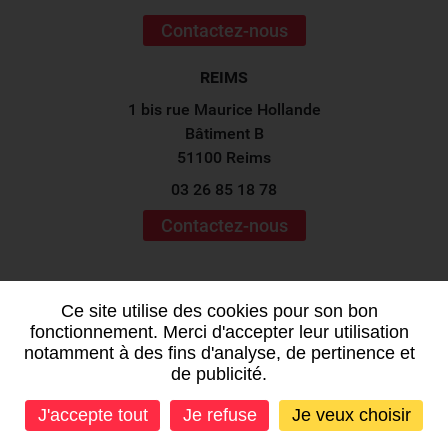
Contactez-nous
REIMS
1 bis rue Maurice Hollande
Bâtiment B
51100 Reims
03 26 85 18 78
Contactez-nous
Suivez-nous sur les
réseaux sociaux !
Ce site utilise des cookies pour son bon
fonctionnement. Merci d'accepter leur utilisation
notamment à des fins d'analyse, de pertinence et
de publicité.
J'accepte tout
Je refuse
Je veux choisir
Mentions légales
-
Plan du site
-
Données personnelles