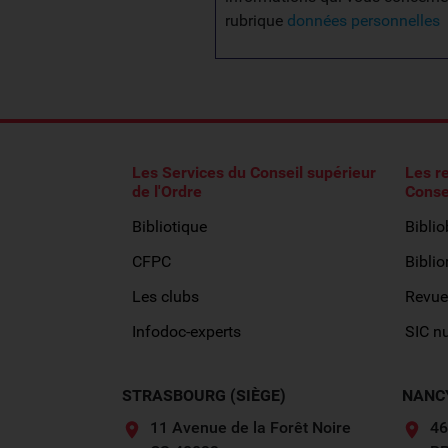
rubrique
données personnelles
Les Services du Conseil supérieur
Les r
de l'Ordre
Conse
Bibliotique
Bibli
CFPC
Biblio
Les clubs
Revue
Infodoc-experts
SIC n
STRASBOURG (SIÈGE)
NANC
11 Avenue de la Forêt Noire
46