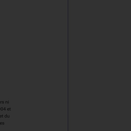
rs ni
004 et
et du
des
a