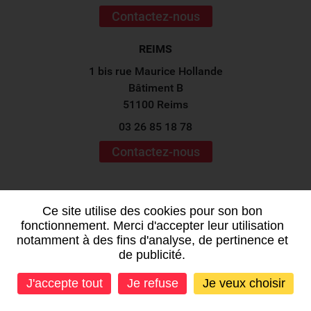
Contactez-nous
REIMS
1 bis rue Maurice Hollande
Bâtiment B
51100 Reims
03 26 85 18 78
Contactez-nous
Suivez-nous sur les
réseaux sociaux !
Ce site utilise des cookies pour son bon
fonctionnement. Merci d'accepter leur utilisation
notamment à des fins d'analyse, de pertinence et
de publicité.
J'accepte tout
Je refuse
Je veux choisir
Mentions légales
-
Plan du site
-
Données personnelles