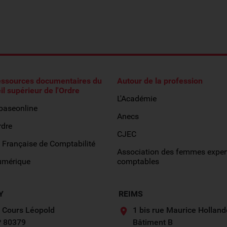
essources documentaires du
Autour de la profession
il supérieur de l'Ordre
L'Académie
obaseonline
Anecs
rdre
CJEC
 Française de Comptabilité
Association des femmes exper
umérique
comptables
Y
REIMS
 Cours Léopold
1 bis rue Maurice Holland
 80379
Bâtiment B