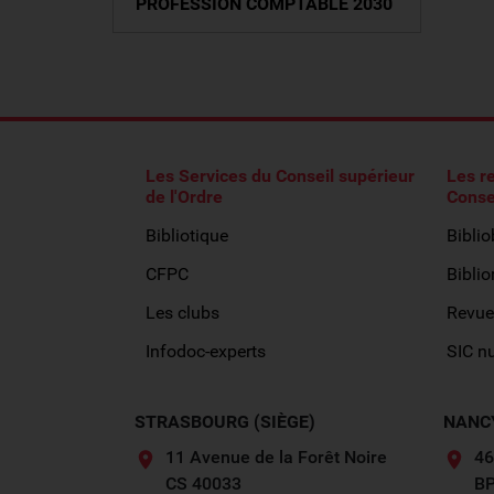
PROFESSION COMPTABLE 2030
Les Services du Conseil supérieur
Les r
de l'Ordre
Conse
Bibliotique
Bibli
CFPC
Biblio
Les clubs
Revue
Infodoc-experts
SIC n
STRASBOURG (SIÈGE)
NANC
11 Avenue de la Forêt Noire
46
CS 40033
BP