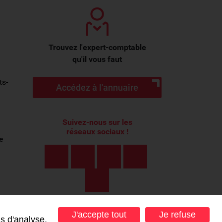
Trouvez l'expert-comptable
qu'il vous faut
ts-
Accédez à l'annuaire
Suivez-nous sur les
réseaux sociaux !
e
J'accepte tout
Je refuse
s d'analyse,