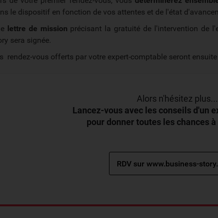
rs de votre premier rendez-vous, vous
déterminerez ensemble 
ns le dispositif en fonction de vos attentes et de l'état d'avance
ne
lettre de mission
précisant la gratuité de l'intervention de
ory sera signée.
s rendez-vous offerts par votre expert-comptable seront ensuite
Alors n'hésitez plus...
Lancez-vous avec les conseils d'un 
pour donner toutes les chances à v
RDV sur www.business-story.