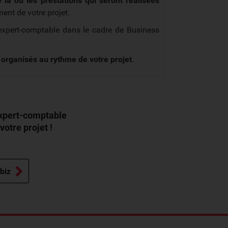
la ou les prestations qui seront réalisées
ment de votre projet.
 l'expert-comptable dans le cadre de Business
organisés au rythme de votre projet
.
expert-comptable
otre projet !
biz