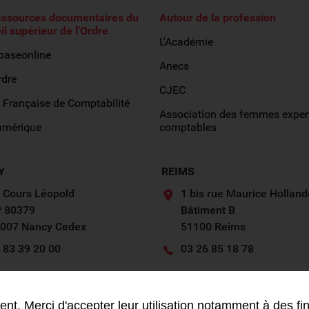
essources documentaires du
Autour de la profession
il supérieur de l'Ordre
L'Académie
obaseonline
Anecs
rdre
CJEC
 Française de Comptabilité
Association des femmes exper
umérique
comptables
Y
REIMS
 Cours Léopold
1 bis rue Maurice Holland
 80379
Bâtiment B
007 Nancy Cedex
51100 Reims
 83 39 20 00
03 26 85 18 78
Contactez-nous
Contactez-nous
nt. Merci d'accepter leur utilisation notamment à des fin