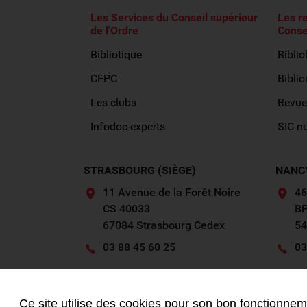
Les Services du Conseil supérieur
Les r
de l'Ordre
Conse
Bibliotique
Bibli
CFPC
Biblio
Les clubs
Revue
Infodoc-experts
SIC n
STRASBOURG (SIÈGE)
NANC
11 Avenue de la Forêt Noire
46
CS 40033
BP
67084 Strasbourg Cedex
54
03 88 45 60 25
03
Contactez-nous
Ce site utilise des cookies pour son bon fonctionneme