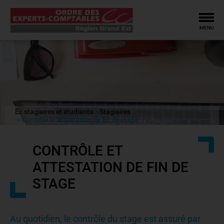
Tog
MENU
Ec stagiaires et étudiants
Stagiaires
Contrôle et attestation de fin de stage
CONTRÔLE ET
ATTESTATION DE FIN DE
STAGE
Au quotidien, le contrôle du stage est assuré par