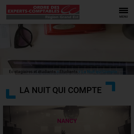
Tog
MENU
Ec stagiaires et étudiants
Etudiants
La Nuit qui Compte
LA NUIT QUI COMPTE
NANCY