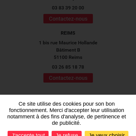
03 83 39 20 00
Contactez-nous
REIMS
1 bis rue Maurice Hollande
Bâtiment B
51100 Reims
03 26 85 18 78
Contactez-nous
Suivez-nous sur les
réseaux sociaux !
Ce site utilise des cookies pour son bon
fonctionnement. Merci d'accepter leur utilisation
notamment à des fins d'analyse, de pertinence et
de publicité.
J'accepte tout
Je refuse
Je veux choisir