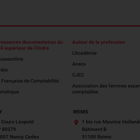
essources documentaires du
Autour de la profession
il supérieur de l'Ordre
L'Académie
obaseonline
Anecs
rdre
CJEC
 Française de Comptabilité
Association des femmes exper
umérique
comptables
Y
REIMS
 Cours Léopold
1 bis rue Maurice Holland
 80379
Bâtiment B
007 Nancy Cedex
51100 Reims