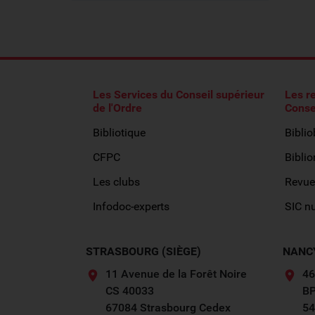
Les Services du Conseil supérieur
Les r
de l'Ordre
Conse
Bibliotique
Bibli
CFPC
Biblio
Les clubs
Revue
Infodoc-experts
SIC n
STRASBOURG (SIÈGE)
NANC
11 Avenue de la Forêt Noire
46
CS 40033
BP
67084 Strasbourg Cedex
54