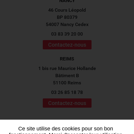
NANCY
46 Cours Léopold
BP 80379
54007 Nancy Cedex
03 83 39 20 00
Contactez-nous
REIMS
1 bis rue Maurice Hollande
Bâtiment B
51100 Reims
03 26 85 18 78
Contactez-nous
Suivez-nous sur les
réseaux sociaux !
Ce site utilise des cookies pour son bon