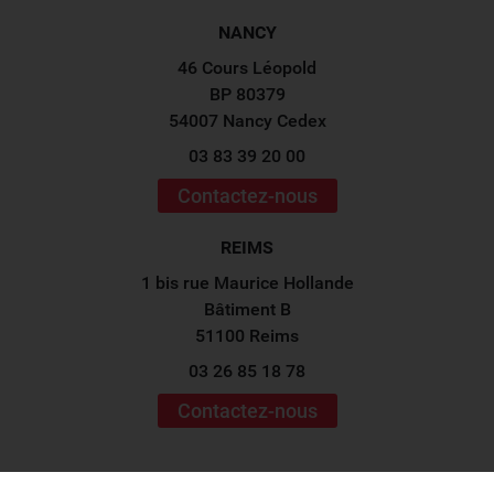
NANCY
46 Cours Léopold
BP 80379
54007 Nancy Cedex
03 83 39 20 00
Contactez-nous
REIMS
1 bis rue Maurice Hollande
Bâtiment B
51100 Reims
03 26 85 18 78
Contactez-nous
Suivez-nous sur les