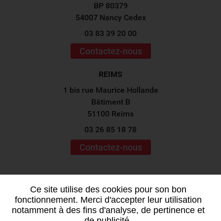
BP 80379
54007 Nancy Cedex
03 83 39 20 00
Contactez-nous
REIMS
1 bis rue Maurice Hollande
Bâtiment B
51100 Reims
03 26 85 18 78
Contactez-nous
Suivez-nous sur les
réseaux sociaux !
Ce site utilise des cookies pour son bon
fonctionnement. Merci d'accepter leur utilisation
notamment à des fins d'analyse, de pertinence et
de publicité.