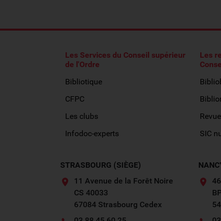
Les Services du Conseil supérieur
Les r
de l'Ordre
Conse
Bibliotique
Bibli
CFPC
Biblio
Les clubs
Revue
Infodoc-experts
SIC n
STRASBOURG (SIÈGE)
NANC
11 Avenue de la Forêt Noire
46
CS 40033
BP
67084 Strasbourg Cedex
54
03 88 45 60 25
03