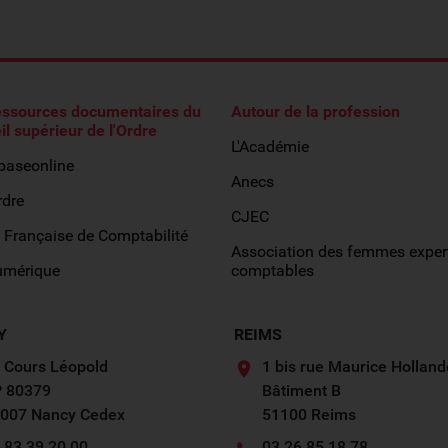
essources documentaires du
Autour de la profession
il supérieur de l'Ordre
L'Académie
obaseonline
Anecs
rdre
CJEC
 Française de Comptabilité
Association des femmes exper
umérique
comptables
Y
REIMS
 Cours Léopold
1 bis rue Maurice Holland
 80379
Bâtiment B
007 Nancy Cedex
51100 Reims
 83 39 20 00
03 26 85 18 78