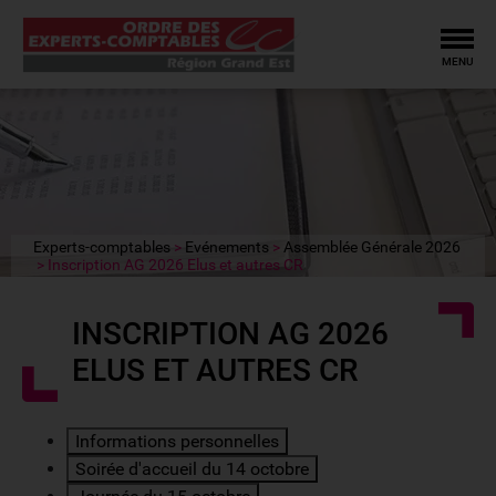
Tog
MENU
Experts-comptables
Evénements
Assemblée Générale 2026
Inscription AG 2026 Elus et autres CR
INSCRIPTION AG 2026
ELUS ET AUTRES CR
Informations personnelles
Soirée d'accueil du 14 octobre