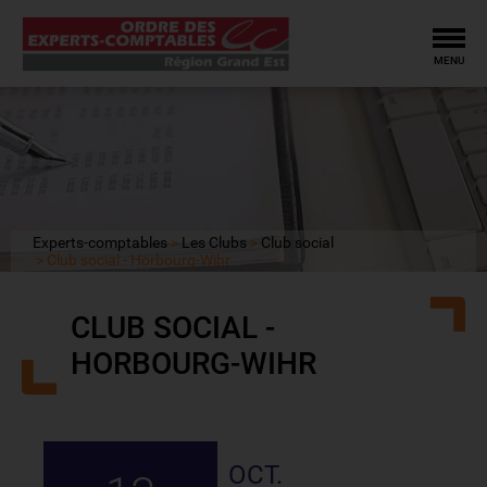
Tog
MENU
Experts-comptables
Les Clubs
Club social
Club social - Horbourg-Wihr
CLUB SOCIAL -
HORBOURG-WIHR
OCT.