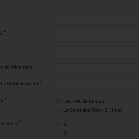
m
o de téléphone
t / Etablissement
ve
Les 10K de Rémus
Le Semi des Rois - 21,1 km
de t-shirt
S
M