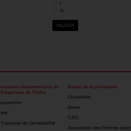
L
XL
essources documentaires du
Autour de la profession
il supérieur de l'Ordre
L'Académie
obaseonline
Anecs
rdre
CJEC
 Française de Comptabilité
Association des femmes exper