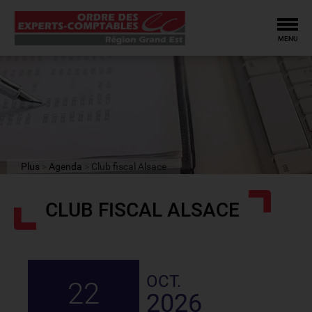
Tog
MENU
Plus
Agenda
Club fiscal Alsace
CLUB FISCAL ALSACE
OCT.
22
2026