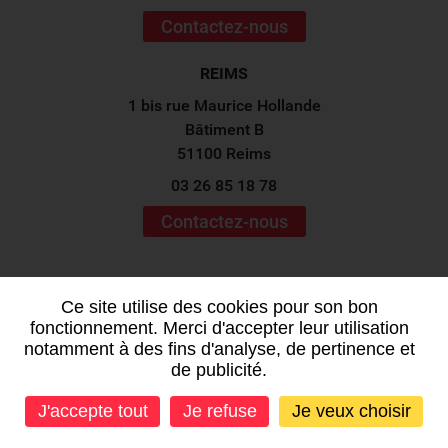
Contactez-nous
REIMS
1 bis rue Maurice Hollande
Bâtiment B
51100 Reims
03 26 85 18 78
Contactez-nous
Suivez-nous sur les
réseaux sociaux !
Ce site utilise des cookies pour son bon
fonctionnement. Merci d'accepter leur utilisation
notamment à des fins d'analyse, de pertinence et
de publicité.
J'accepte tout
Je refuse
Je veux choisir
Mentions légales
-
Plan du site
-
Données personnelles