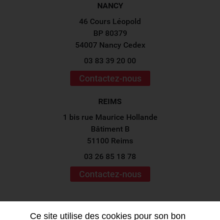
NANCY
46 Cours Léopold
BP 80379
54007 Nancy Cedex
03 83 39 20 00
Contactez-nous
REIMS
1 bis rue Maurice Hollande
Bâtiment B
51100 Reims
03 26 85 18 78
Contactez-nous
Suivez-nous sur les
réseaux sociaux !
Ce site utilise des cookies pour son bon