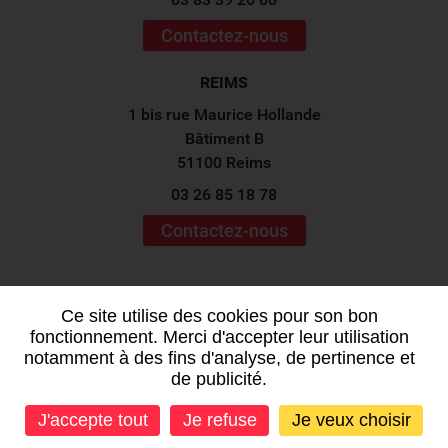
Contactez-nous
REIMS
1 bis rue Maurice Hollande
Bâtiment B
51100 Reims
03 26 85 18 78
Contactez-nous
Suivez-nous sur les
réseaux sociaux !
Ce site utilise des cookies pour son bon
fonctionnement. Merci d'accepter leur utilisation
notamment à des fins d'analyse, de pertinence et
de publicité.
J'accepte tout
Je refuse
Je veux choisir
Mentions légales
-
Plan du site
-
Données personnelles