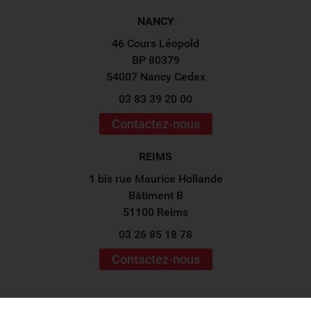
NANCY
46 Cours Léopold
BP 80379
54007 Nancy Cedex
03 83 39 20 00
Contactez-nous
REIMS
1 bis rue Maurice Hollande
Bâtiment B
51100 Reims
03 26 85 18 78
Contactez-nous
Suivez-nous sur les