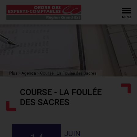
Tog
MENU
Plus
Agenda
Course - La Foulée des Sacres
COURSE - LA FOULÉE
DES SACRES
JUIN