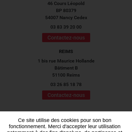
46 Cours Léopold
BP 80379
54007 Nancy Cedex
03 83 39 20 00
Contactez-nous
REIMS
1 bis rue Maurice Hollande
Bâtiment B
51100 Reims
03 26 85 18 78
Contactez-nous
Suivez-nous sur les
réseaux sociaux !
Ce site utilise des cookies pour son bon
fonctionnement. Merci d'accepter leur utilisation