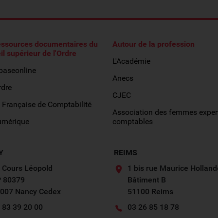
essources documentaires du
Autour de la profession
il supérieur de l'Ordre
L'Académie
obaseonline
Anecs
rdre
CJEC
 Française de Comptabilité
Association des femmes exper
umérique
comptables
Y
REIMS
 Cours Léopold
1 bis rue Maurice Holland
 80379
Bâtiment B
007 Nancy Cedex
51100 Reims
 83 39 20 00
03 26 85 18 78