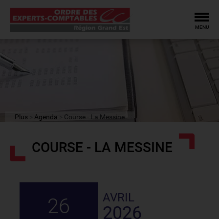
Tog
MENU
Plus
Agenda
Course - La Messine
COURSE - LA MESSINE
AVRIL
26
2026