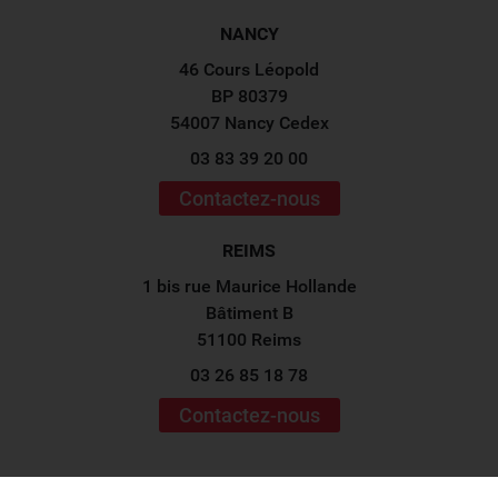
NANCY
46 Cours Léopold
BP 80379
54007 Nancy Cedex
03 83 39 20 00
Contactez-nous
REIMS
1 bis rue Maurice Hollande
Bâtiment B
51100 Reims
03 26 85 18 78
Contactez-nous
Suivez-nous sur les