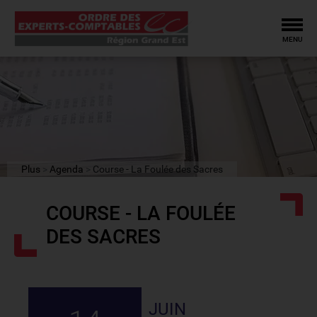
Tog
MENU
Plus
Agenda
Course - La Foulée des Sacres
COURSE - LA FOULÉE
DES SACRES
JUIN